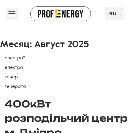
RU
Месяц:
Август 2025
електро2
електро
генер
генерато
400кВт
розподільчий центр
м. Дніпро